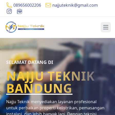
089656002206
najjuteknik@gmail.com
Open
SELAMAT DATANG DI
NAJJU TEKNIK
BANDUNG
Najju Teknik menyediakan layanan profesional
untuk perbaikan properti kelistrikan, pemasangan
instalasi, dan lebih banyak lagi. Dengan teknisi